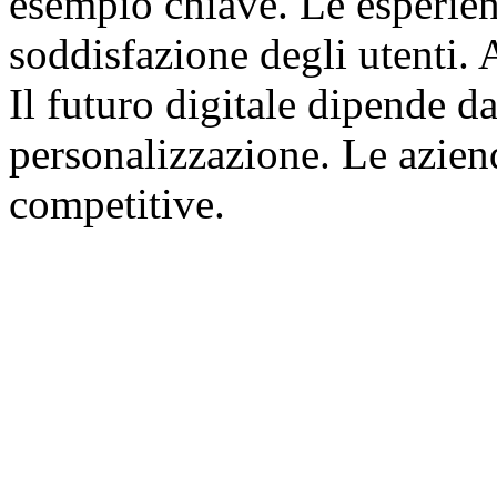
esempio chiave. Le esperie
soddisfazione degli utenti.
Il futuro digitale dipende da
personalizzazione. Le azien
competitive.