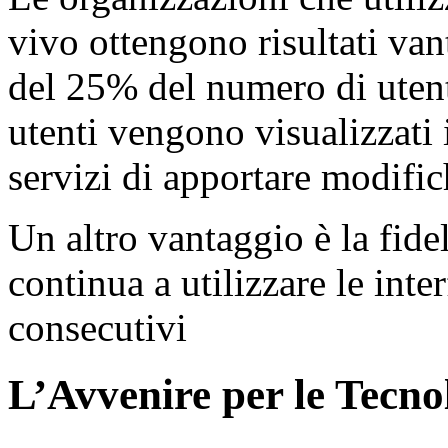
vivo ottengono risultati va
del 25% del numero di utent
utenti vengono visualizzati 
servizi di apportare modific
Un altro vantaggio è la fide
continua a utilizzare le inte
consecutivi
L’Avvenire per le Tecno